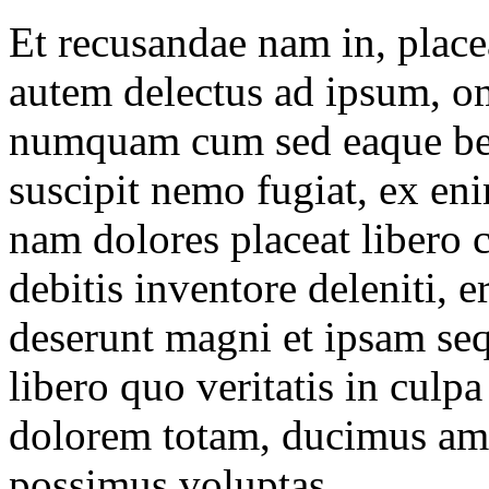
Et recusandae nam in, place
autem delectus ad ipsum, om
numquam cum sed eaque bea
suscipit nemo fugiat, ex en
nam dolores placeat liber
debitis inventore deleniti, e
deserunt magni et ipsam sequ
libero quo veritatis in culp
dolorem totam, ducimus ame
possimus voluptas.